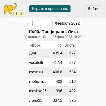
Играть в преферанс
Войти
1564
←
→
Февраль 2022
19:00
. Преферанс, Лига
Участники: 42
28 фев 2022 19:00
Игрок
∑
Висты
Дед_
435.4
677
vocatelli
417.4
587
коснтян
406.8
534
глебычъъ
402
510
mashka25
396
492
Лена33
337.5
375