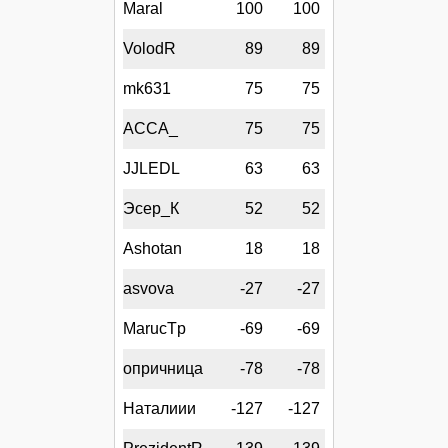
Maral
100
100
VolodR
89
89
mk631
75
75
АССА_
75
75
JJLEDL
63
63
Эсер_К
52
52
Ashotan
18
18
asvova
-27
-27
MarucTp
-69
-69
опричница
-78
-78
Наталиии
-127
-127