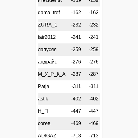
PrezidentR
-139
-139
dama_tref
-162
-162
ZURA_1
-232
-232
fair2012
-241
-241
лапусяя
-259
-259
андрайс
-276
-276
М_У_Р_К_А
-287
-287
Patja_
-311
-311
astik
-402
-402
Н_П
-447
-447
согев
-469
-469
ADIGAZ
-713
-713