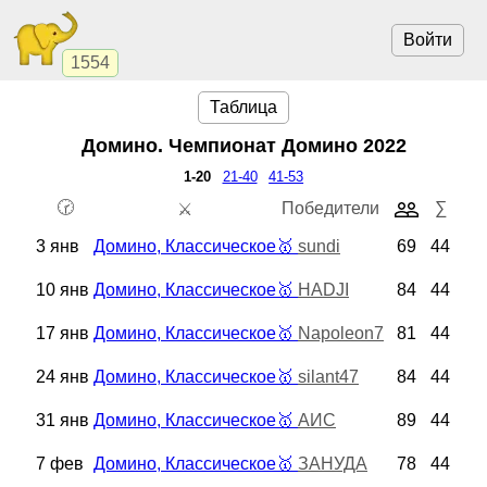
Войти
1554
Таблица
Домино. Чемпионат
Домино 2022
1-20
21-40
41-53
🕝
Победители
∑
⚔️
3 янв
Домино, Классическое
🥇
sundi
69
44
10 янв
Домино, Классическое
🥇
HADJI
84
44
17 янв
Домино, Классическое
🥇
Napoleon7
81
44
24 янв
Домино, Классическое
🥇
silant47
84
44
31 янв
Домино, Классическое
🥇
АИС
89
44
7 фев
Домино, Классическое
🥇
ЗАНУДА
78
44