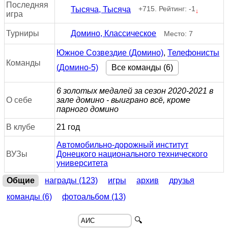
Последняя
+715. Рейтинг: -1
Тысяча, Тысяча
↓
игра
Турниры
Домино, Классическое
Место: 7
Южное Созвездие (Домино)
,
Телефонисты
Команды
(Домино-5)
Все команды (6)
6 золотых медалей за сезон 2020-2021 в
О себе
зале домино - выиграно всё, кроме
парного домино
В клубе
21 год
Автомобильно-дорожный институт
ВУЗы
Донецкого национального технического
университета
Общие
награды (123)
игры
архив
друзья
команды (6)
фотоальбом (13)
🔍