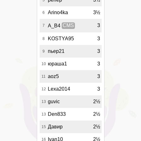
Arino4ka
3½
6
3
A_B4
CMS
7
KOSTYA95
3
8
пьер21
3
9
юраша1
3
10
aoz5
3
11
Lexa2014
3
12
guvic
2½
13
Den833
2½
13
Давир
2½
15
Ivan10
2½
16