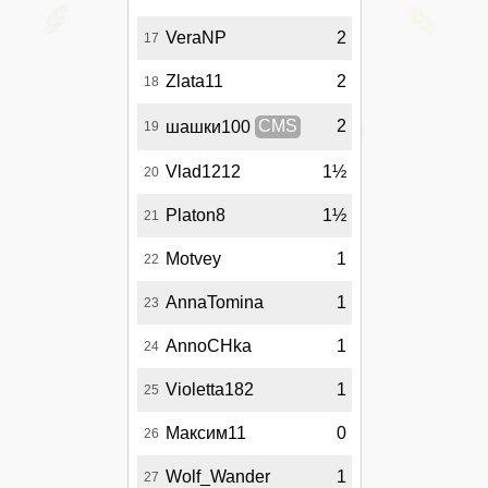
VeraNP
2
17
Zlata11
2
18
2
шашки100
CMS
19
Vlad1212
1½
20
Platon8
1½
21
Motvey
1
22
AnnaTomina
1
23
AnnoCHka
1
24
Violetta182
1
25
Максим11
0
26
Wolf_Wander
1
27