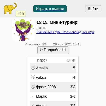
Играть в шашки
Войти
515
15:15
. Мини-турнир
Шашки
Шашечный клуб Школы свободных наук
Участники: 29
29 ноя 2021 15:15
📈Подробно
Игрок
Очки
🥇
Amalia
5
🥈
veksa
4
🥉
фрося2008
3½
Mapko
3½
4
репер
3½
5