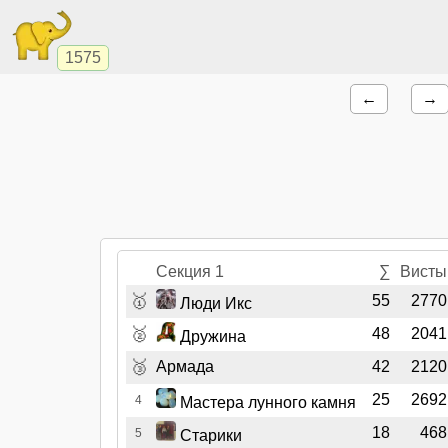
1575
←
→
Секция 1
∑
Висты
🥇
55
2770
Люди Икс
🥈
48
2041
Дружина
🥉
Армада
42
2120
25
2692
4
Мастера лунного камня
18
468
5
Старики