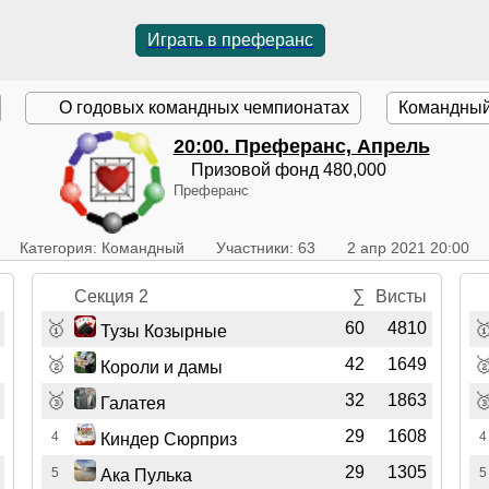
Играть в преферанс
О годовых командных чемпионатах
Командный
20:00
. Преферанс, Апрель
Призовой фонд
480,000
Преферанс
Категория: Командный
Участники: 63
2 апр 2021 20:00
Секция 2
∑
Висты
🥇

60
4810
Тузы Козырные
🥈

42
1649
Короли и дамы
🥉

32
1863
Галатея
29
1608
4
4
Киндер Сюрприз
29
1305
5
5
Ака Пулька