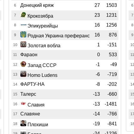
Донецкий кряж
27
1503
6
6
23
1231
7
7
Крокозябра
16
1256
8
8
Эпикуреийцы
16
876
9
9
Родная Украина преферанс
1
-151
10
1
Золотая вобла
Фараон
0
533
11
1
-1
-49
12
1
Запад СССР
-6
-719
13
1
Homo Ludens
ФАРТУ-НА
-8
-202
14
1
Талерс
-13
-660
15
1
-13
-1481
16
1
Славия
Славяне
-14
-766
17
1
-19
-841
18
1
Плохиши
-24
-1226
19