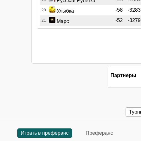
Русская Рулетка
-58
-3283
20
Улыбка
-52
-3279
21
Марс
Партнеры
Турн
Играть в преферанс
Преферанс