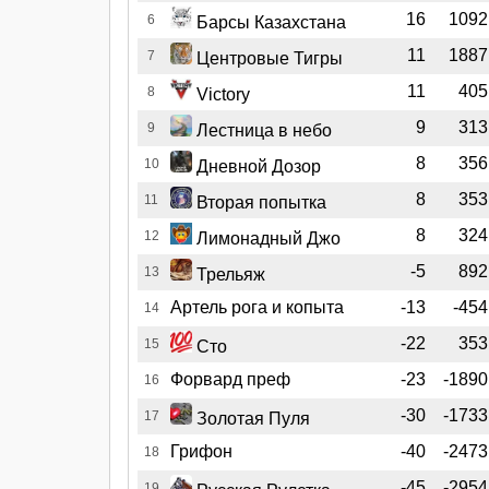
16
1092
6
Барсы Казахстана
11
1887
7
Центровые Тигры
11
405
8
Victory
9
313
9
Лестница в небо
8
356
10
Дневной Дозор
8
353
11
Вторая попытка
8
324
12
Лимонадный Джо
-5
892
13
Трельяж
Артель рога и копыта
-13
-454
14
-22
353
15
Сто
Форвард преф
-23
-1890
16
-30
-1733
17
Золотая Пуля
Грифон
-40
-2473
18
-45
-2954
19