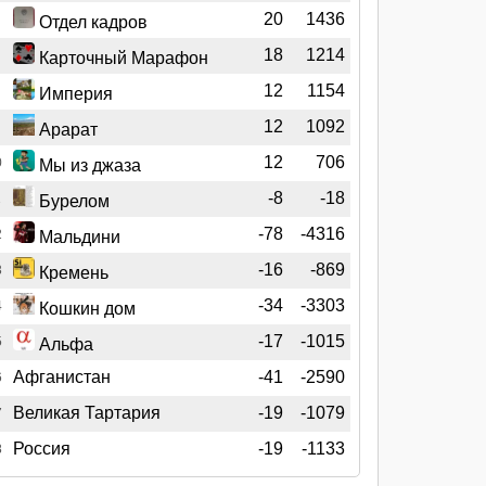
20
1436
Отдел кадров
18
1214
Карточный Марафон
12
1154
Империя
12
1092
Арарат
12
706
0
Мы из джаза
-8
-18
1
Бурелом
-78
-4316
2
Мальдини
-16
-869
3
Кремень
-34
-3303
4
Кошкин дом
-17
-1015
5
Альфа
Афганистан
-41
-2590
6
Великая Тартария
-19
-1079
7
Россия
-19
-1133
8