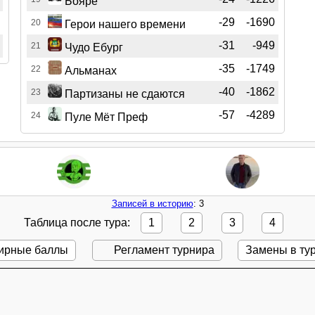
Бояре
-29
-1690
20
Герои нашего времени
-31
-949
21
Чудо Ебург
-35
-1749
22
Альманах
-40
-1862
23
Партизаны не сдаются
-57
-4289
24
Пуле Мёт Преф
Записей в историю
: 3
Таблица после тура:
1
2
3
4
ирные баллы
Регламент турнира
Замены в ту