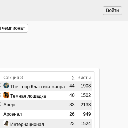
Войти
 чемпионат
Секция 3
∑
Висты

44
1908
The Loop Классика жанра

40
1502
Темная лошадка

Аверс
33
2138
Арсенал
26
949
23
1524
Интернационал