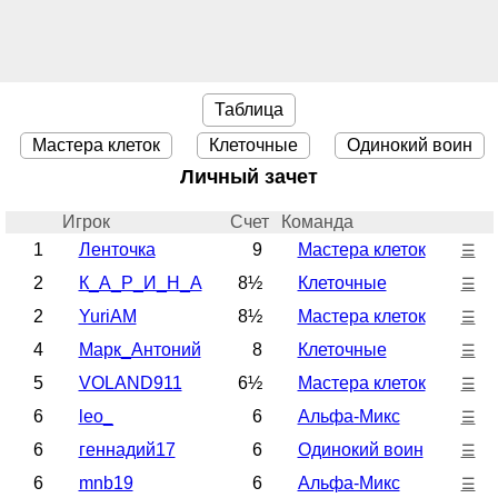
Таблица
Мастера клеток
Клеточные
Одинокий воин
Личный зачет
Игрок
Счет
Команда
1
Ленточка
9
Мастера клеток
☰
2
К_А_Р_И_Н_А
8½
Клеточные
☰
2
YuriAM
8½
Мастера клеток
☰
4
Марк_Антоний
8
Клеточные
☰
5
VOLAND911
6½
Мастера клеток
☰
6
leo_
6
Альфа-Микс
☰
6
геннадий17
6
Одинокий воин
☰
6
mnb19
6
Альфа-Микс
☰