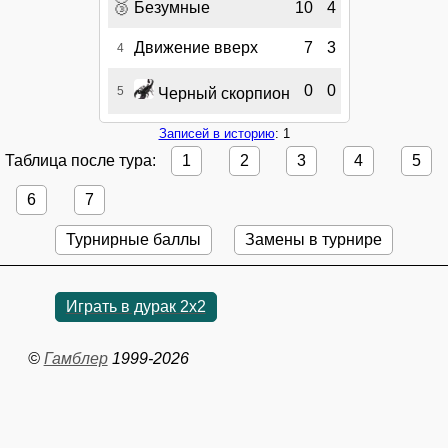
🥉
Безумные
10
4
Движение вверх
7
3
4
0
0
5
Черный скорпион
Записей в историю
: 1
Таблица после тура:
1
2
3
4
5
6
7
Турнирные баллы
Замены в турнире
Играть в дурак 2х2
©
Гамблер
1999-2026