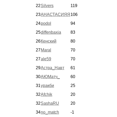
22
Silvers
119
23
АНАСТАСИЯЯ
106
24
podol
94
25
diffenbaxia
83
26
Кенский
80
27
Maral
70
27
ale59
70
29
Астра_Навт
61
30
АЮМатч_
60
31
уракби
25
32
Afchik
20
32
SashaRU
20
34
no_match
-1