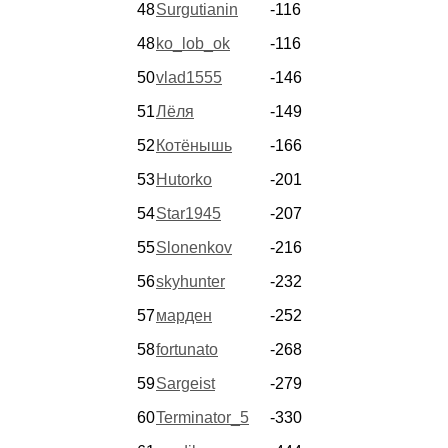
48
Surgutianin
-116
48
ko_lob_ok
-116
50
vlad1555
-146
51
Лёля
-149
52
Котёнышь
-166
53
Hutorko
-201
54
Star1945
-207
55
Slonenkov
-216
56
skyhunter
-232
57
марден
-252
58
fortunato
-268
59
Sargeist
-279
60
Terminator_5
-330