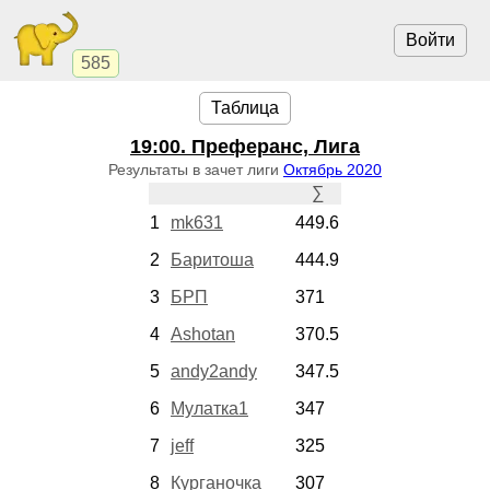
Войти
585
Таблица
19:00
. Преферанс, Лига
Результаты в зачет лиги
Октябрь 2020
∑
1
mk631
449.6
2
Баритоша
444.9
3
БРП
371
4
Ashotan
370.5
5
andy2andy
347.5
6
Мулатка1
347
7
jeff
325
8
Курганочка
307