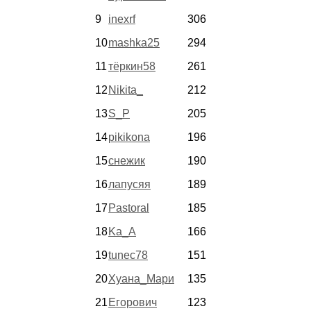
9
inexrf
306
10
mashka25
294
11
тёркин58
261
12
Nikita_
212
13
S_P
205
14
pikikona
196
15
снежик
190
16
лапусяя
189
17
Pastoral
185
18
Ka_A
166
19
tunec78
151
20
Хуана_Мари
135
21
Егорович
123