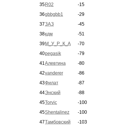
35
R02
-15
36
gbbgbb1
-29
37
ЗАЗ
-45
38
кдм
-51
39
М_У_Р_К_А
-70
40
pegasik
-79
41
Алевтина
-80
42
vanderer
-86
43
Филат
-87
44
Энский
-88
45
Torvic
-100
45
Shentalinez
-100
47
Тамбовский
-103