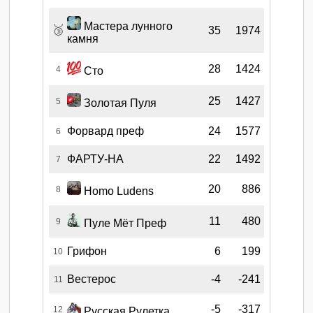
Мастера лунного
🥉
35
1974
камня
28
1424
4
Сто
25
1427
5
Золотая Пуля
Форвард преф
24
1577
6
ФАРТУ-НА
22
1492
7
20
886
8
Homo Ludens
11
480
9
Пуле Мёт Преф
Грифон
6
199
10
Вестерос
-4
-241
11
-5
-317
12
Русская Рулетка