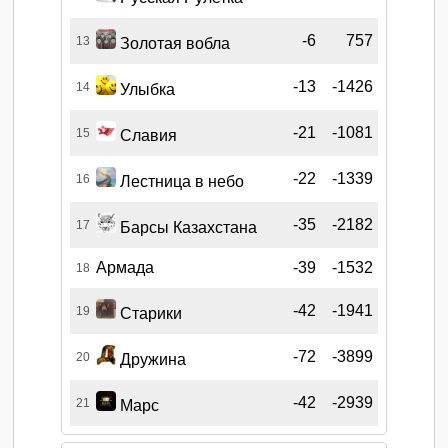
-6
757
13
Золотая вобла
-13
-1426
14
Улыбка
-21
-1081
15
Славия
-22
-1339
16
Лестница в небо
-35
-2182
17
Барсы Казахстана
Армада
-39
-1532
18
-42
-1941
19
Старики
-72
-3899
20
Дружина
-42
-2939
21
Марс