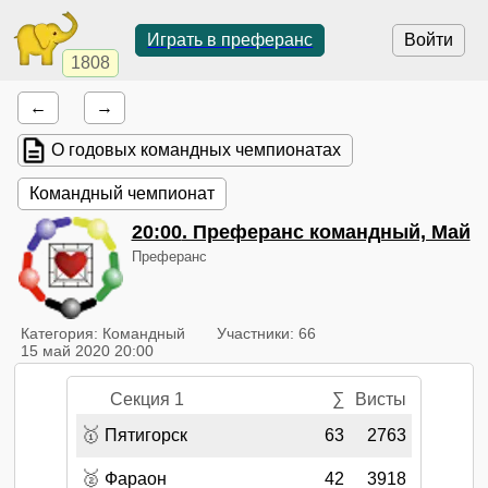
Играть в преферанс
Войти
1808
←
→
О годовых командных чемпионатах
Командный чемпионат
20:00
. Преферанс командный, Май
Преферанс
Категория: Командный
Участники: 66
15 май 2020 20:00
Секция 1
∑
Висты
🥇
Пятигорск
63
2763
🥈
Фараон
42
3918