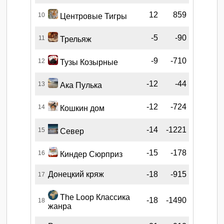
12
859
10
Центровые Тигры
-5
-90
11
Трельяж
-9
-710
12
Тузы Козырные
-12
-44
13
Ака Пулька
-12
-724
14
Кошкин дом
-14
-1221
15
Север
-15
-178
16
Киндер Сюрприз
Донецкий кряж
-18
-915
17
The Loop Классика
-18
-1490
18
жанра