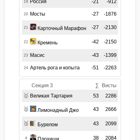
Россия
-21
-912
19
Мосты
-27
-1876
20
-27
-2130
21
Карточный Марафон
-42
-2150
22
Кремень
Масис
-43
-1399
23
Артель рога и копыта
-51
-2263
24
Секция 3
∑
Висты
🥇
Великая Тартария
53
2286
🥈
43
2666
Лимонадный Джо
🥉
43
2099
Бурелом
38
2084
4
Плохиши