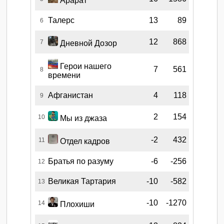
Арарат
Талерс
13
89
6
12
868
7
Дневной Дозор
Герои нашего
7
561
8
времени
Афганистан
4
118
9
2
154
10
Мы из джаза
-2
432
11
Отдел кадров
Братья по разуму
-6
-256
12
Великая Тартария
-10
-582
13
-10
-1270
14
Плохиши