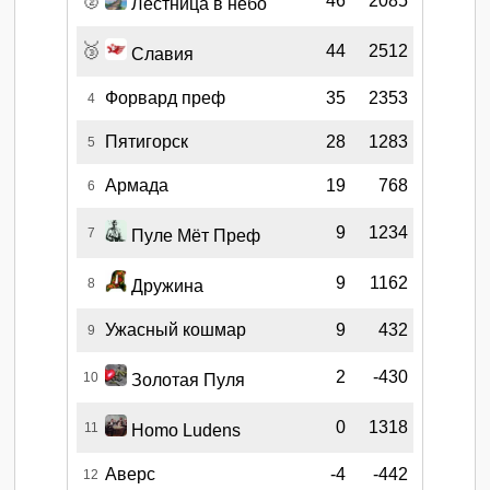
🥈
46
2085
Лестница в небо
🥉
44
2512
Славия
Форвард преф
35
2353
4
Пятигорск
28
1283
5
Армада
19
768
6
9
1234
7
Пуле Мёт Преф
9
1162
8
Дружина
Ужасный кошмар
9
432
9
2
-430
10
Золотая Пуля
0
1318
11
Homo Ludens
Аверс
-4
-442
12