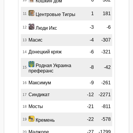
Кошкин дом
1
181
11
Центровые Тигры
-3
-6
12
Люди Икс
Масис
-4
-307
13
Донецкий кряж
-6
-321
14
Родная Украина
-8
-42
15
преферанс
Максимум
-9
-261
16
Синдикат
-12
-2271
17
Мосты
-21
-811
18
-22
-578
19
Кремень
Маджоре
-27
-1799
20