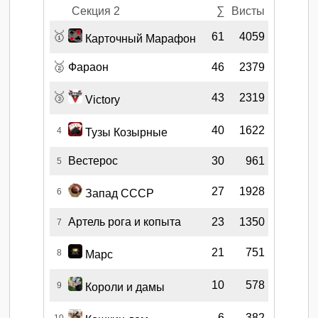
Секция 2
∑
Висты
🥇
61
4059
Карточный Марафон
🥈
Фараон
46
2379
🥉
43
2319
Victory
40
1622
4
Тузы Козырные
Вестерос
30
961
5
27
1928
6
Запад СССР
Артель рога и копыта
23
1350
7
21
751
8
Марс
10
578
9
Короли и дамы
6
382
10