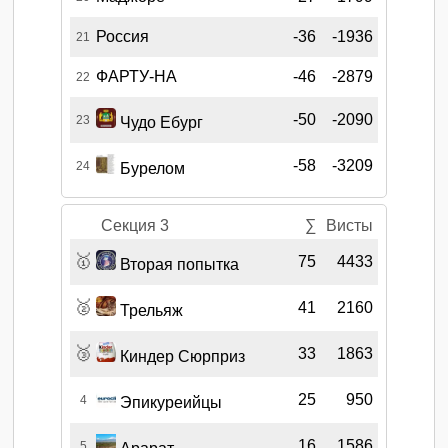
Россия
-36
-1936
21
ФАРТУ-НА
-46
-2879
22
-50
-2090
23
Чудо Ебург
-58
-3209
24
Бурелом
Секция 3
∑
Висты
🥇
75
4433
Вторая попытка
🥈
41
2160
Трельяж
🥉
33
1863
Киндер Сюрприз
25
950
4
Эпикуреийцы
16
1586
5