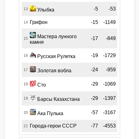
-5
-53
13
Улыбка
Грифон
-15
-1149
14
Мастера лунного
-17
-849
15
камня
-19
-1729
16
Русская Рулетка
-24
-959
17
Золотая вобла
-29
-1069
18
Сто
-29
-1397
19
Барсы Казахстана
-57
-3167
20
Ака Пулька
Города-герои СССР
-77
-4553
21