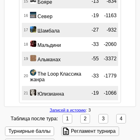
-13
-834
15
Бояре
-19
-1163
16
Север
-27
-932
17
Шамбала
-33
-2060
18
Мальдини
-55
-3372
19
Альманах
The Loop Классика
-33
-1779
20
жанра
-19
-1066
21
Юлизианна
Записей в историю
: 3
Таблица после тура:
1
2
3
4
Турнирные баллы
Регламент турнира