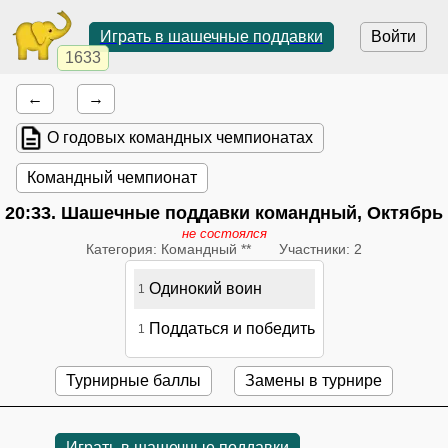
Играть в шашечные поддавки
Войти
1633
←
→
О годовых командных чемпионатах
Командный чемпионат
20:33
. Шашечные поддавки командный, Октябрь
не состоялся
Категория: Командный **
Участники: 2
Одинокий воин
1
Поддаться и победить
1
Турнирные баллы
Замены в турнире
Играть в шашечные поддавки