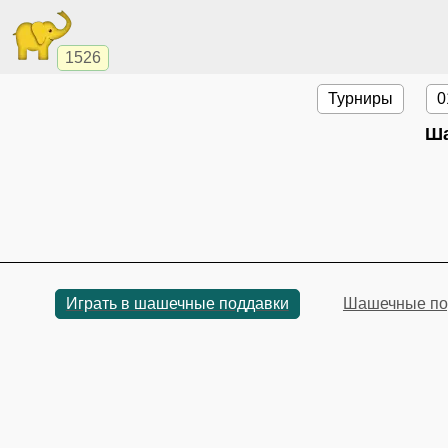
1526
Турниры
0
Ша
Играть в шашечные поддавки
Шашечные по