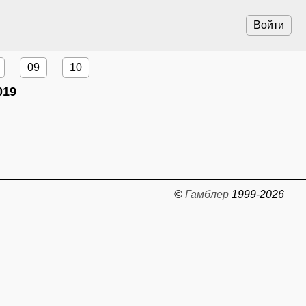
Войти
09
10
019
©
Гамблер
1999-2026