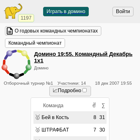
Играть в домино
Войти
1197
О годовых командных чемпионатах
Командный чемпионат
Домино
19:55
. Командный Декабрь
1х1
Домино
Отборочный турнир №1
Участники: 14
18 дек 2007 19:55
📈Подробно
✌
Команда
∑
🥇
Бей в Кость
8
31
🥈
ШТРАФБАТ
7
30