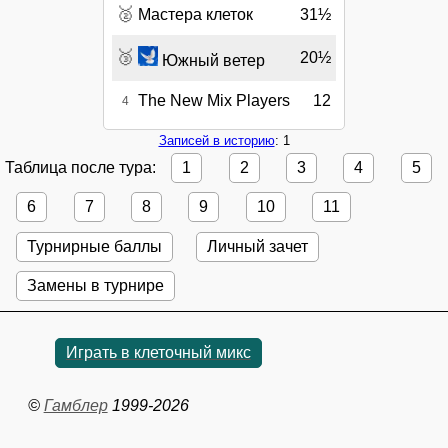
🥈
Мастера клеток
31½
🥉
20½
Южный ветер
The New Mix Players
12
4
Записей в историю
: 1
Таблица после тура:
1
2
3
4
5
6
7
8
9
10
11
Турнирные баллы
Личный зачет
Замены в турнире
Играть в клеточный микс
©
Гамблер
1999-2026