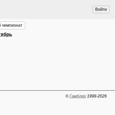
Войти
 чемпионат
тябрь
©
Гамблер
1999-2026