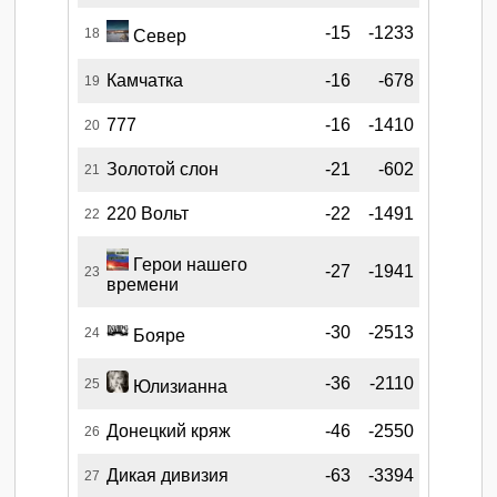
-15
-1233
18
Север
Камчатка
-16
-678
19
777
-16
-1410
20
Золотой слон
-21
-602
21
220 Вольт
-22
-1491
22
Герои нашего
-27
-1941
23
времени
-30
-2513
24
Бояре
-36
-2110
25
Юлизианна
Донецкий кряж
-46
-2550
26
Дикая дивизия
-63
-3394
27