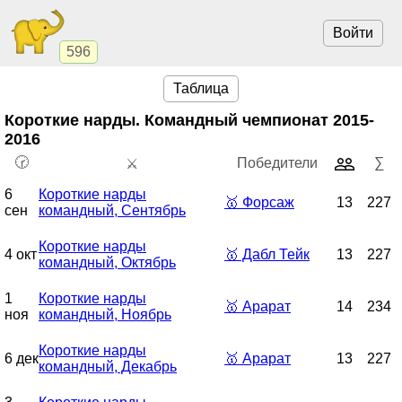
Войти
596
Таблица
Короткие нарды. Командный чемпионат
2015-
2016
🕝
Победители
∑
⚔️
6
Короткие нарды
🥇
Форсаж
13
227
сен
командный, Сентябрь
Короткие нарды
4 окт
🥇
Дабл Тейк
13
227
командный, Октябрь
1
Короткие нарды
🥇
Арарат
14
234
ноя
командный, Ноябрь
Короткие нарды
6 дек
🥇
Арарат
13
227
командный, Декабрь