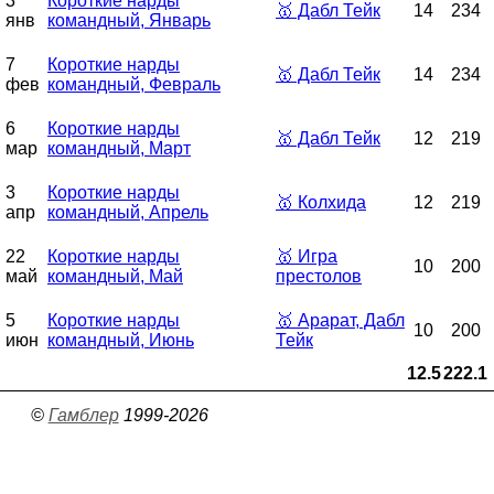
3
Короткие нарды
🥇
Дабл Тейк
14
234
янв
командный, Январь
7
Короткие нарды
🥇
Дабл Тейк
14
234
фев
командный, Февраль
6
Короткие нарды
🥇
Дабл Тейк
12
219
мар
командный, Март
3
Короткие нарды
🥇
Колхида
12
219
апр
командный, Апрель
22
Короткие нарды
🥇
Игра
10
200
май
командный, Май
престолов
5
Короткие нарды
🥇
Арарат, Дабл
10
200
июн
командный, Июнь
Тейк
12.5
222.1
©
Гамблер
1999-2026