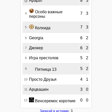
🥉
Арарат
8
3
Особо важные
7
3
4
персоны
7
3
5
Колхида
Georgia
6
2
6
Джокер
6
2
7
Игра престолов
5
2
8
5
2
9
Пятница 13
Просто Друзья
4
1
10
Арцвашен
3
0
11
0
0
12
Венсеремос короткие
Записей в историю
: 3