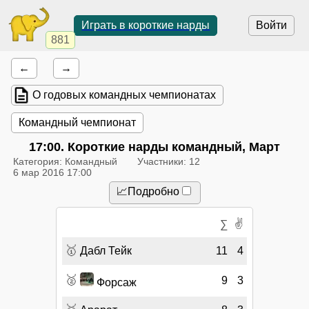
Играть в короткие нарды
Войти
881
←
→
О годовых командных чемпионатах
Командный чемпионат
17:00
. Короткие нарды командный, Март
Категория: Командный
Участники: 12
6 мар 2016 17:00
📈Подробно
✌
∑
🥇
Дабл Тейк
11
4
🥈
9
3
Форсаж