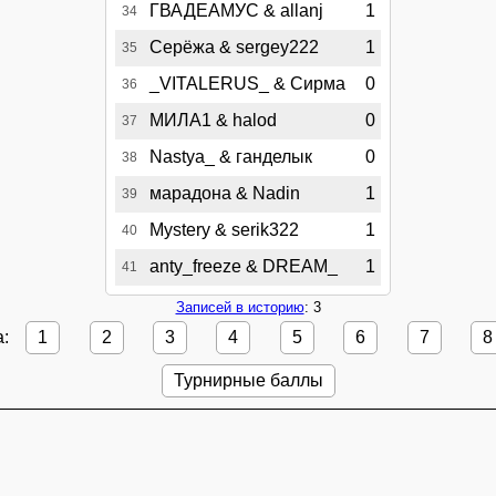
ГВАДЕАМУС & allanj
1
34
Серёжа & sergey222
1
35
_VITALERUS_ & Сирма
0
36
МИЛА1 & halod
0
37
Nastya_ & ганделык
0
38
марадона & Nadin
1
39
Mystery & serik322
1
40
anty_freeze & DREAM_
1
41
Записей в историю
: 3
а:
1
2
3
4
5
6
7
8
Турнирные баллы