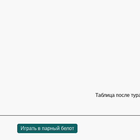
Таблица после тур
Играть в парный белот