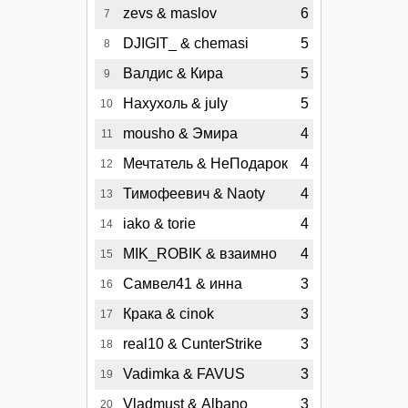
zevs & maslov
6
7
DJIGIT_ & chemasi
5
8
Валдис & Кира
5
9
Нахухоль & july
5
10
mousho & Эмира
4
11
Мечтатель & НеПодарок
4
12
Тимофеевич & Naoty
4
13
iako & torie
4
14
MIK_ROBIK & взаимно
4
15
Самвел41 & инна
3
16
Крака & cinok
3
17
real10 & CunterStrike
3
18
Vadimka & FAVUS
3
19
Vladmust & Albano
3
20