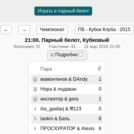
Играть в парный белот
←
→
Чемпионат
ПБ - Кубок Клуба - 2015
21:00
. Парный белот, Кубковый
Категория: III
Участники: 41
11 мар 2015 21:00
📈Подробно
✌
Пара
🥇
мамонтенок & DAndy
1
🥈
Нора & подаван
0
🥉
инспектор & gora
1
ilia_gaidarj & fff123
0
4
lankin & Бель
6
5
ПРОСКУРАТОР & Alexis
6
6