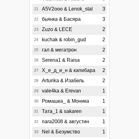
A5V2ooo & Lenok_stal
3
21
бьянка & Басяра
3
22
Zuzo & LECE
2
23
kuchak & robin_gud
2
24
гал & мегатрон
2
25
Serena1 & Raisa
2
26
Х_е_д_и_н & капибара
2
27
Arturika & Изабель
2
28
vale4ka & Erevan
1
29
Ромашка_ & Моника
1
30
Тата_1 & sakaren
1
31
nara2008 & августин
1
32
Nel & Безумство
1
33