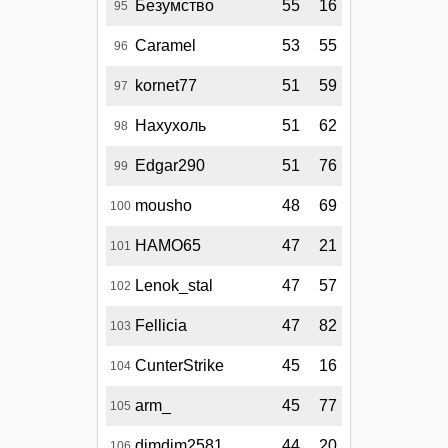
Безумство
55
16
95
Caramel
53
55
96
kornet77
51
59
97
Нахухоль
51
62
98
Edgar290
51
76
99
mousho
48
69
100
HAMO65
47
21
101
Lenok_stal
47
57
102
Fellicia
47
82
103
CunterStrike
45
16
104
arm_
45
77
105
dimdim2581
44
20
106