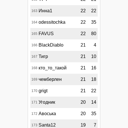
Инна1
22
22
163
odessitochka
22
35
164
FAVUS
22
80
165
BlackDiablo
21
4
166
Тигр
21
10
167
кто_то_такой
21
16
168
чемберлен
21
18
169
grigt
21
22
170
Угодник
20
14
171
Авоська
20
35
172
Santa12
19
7
173