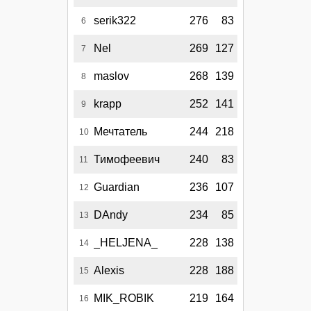
serik322
276
83
6
Nel
269
127
7
maslov
268
139
8
krapp
252
141
9
Мечтатель
244
218
10
Тимофеевич
240
83
11
Guardian
236
107
12
DAndy
234
85
13
_HELJENA_
228
138
14
Alexis
228
188
15
MIK_ROBIK
219
164
16