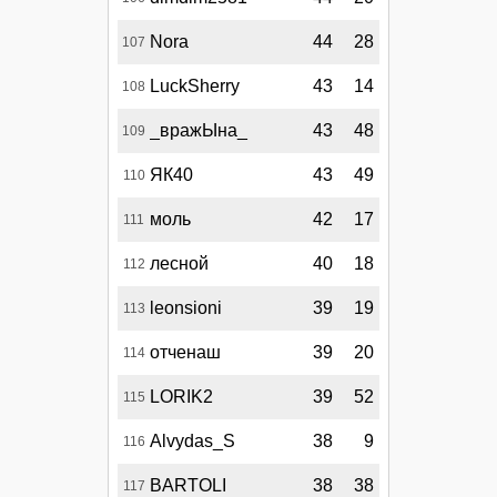
Nora
44
28
107
LuckSherry
43
14
108
_вражЫна_
43
48
109
ЯК40
43
49
110
моль
42
17
111
лесной
40
18
112
leonsioni
39
19
113
отченаш
39
20
114
LORIK2
39
52
115
Alvydas_S
38
9
116
BARTOLI
38
38
117