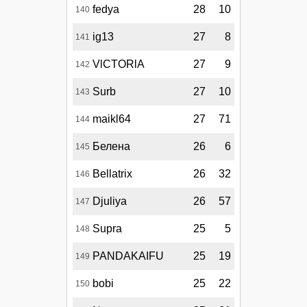
fedya
28
10
140
ig13
27
8
141
VlCTORlA
27
9
142
Surb
27
10
143
maikl64
27
71
144
Белена
26
6
145
Bellatrix
26
32
146
Djuliya
26
57
147
Supra
25
5
148
PANDAKAIFU
25
19
149
bobi
25
22
150