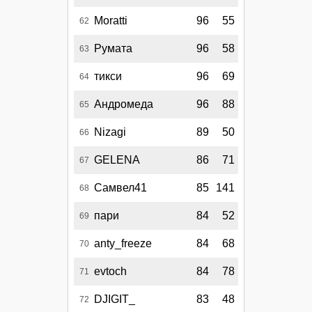
Moratti
96
55
62
Румата
96
58
63
тикси
96
69
64
Андромеда
96
88
65
Nizagi
89
50
66
GELENA
86
71
67
Самвел41
85
141
68
пари
84
52
69
anty_freeze
84
68
70
evtoch
84
78
71
DJIGIT_
83
48
72