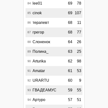
lee01
69
78
84
cinok
69
107
85
терапевт
68
11
86
грегор
68
77
87
Слоненок
64
26
88
Полина_
63
25
89
Arturika
62
98
90
Amatar
61
53
91
URARTU
60
9
92
ГВАДЕАМУС
59
55
93
Артуро
57
51
94