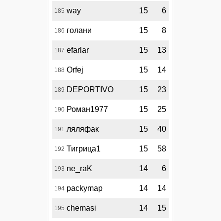
way
15
6
185
голани
15
8
186
efarlar
15
13
187
Orfej
15
14
188
DEPORTIVO
15
23
189
Роман1977
15
25
190
ляляфак
15
40
191
Тигрица1
15
58
192
ne_raK
14
6
193
packymap
14
14
194
chemasi
14
15
195