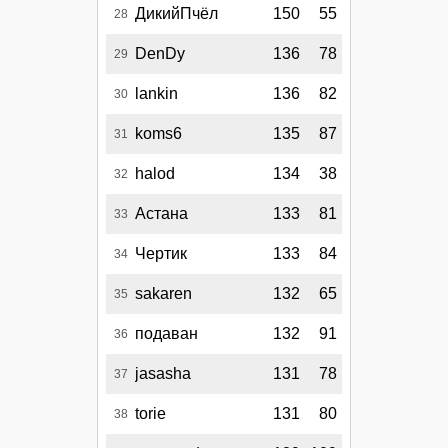
ДикийПчёл
150
55
28
DenDy
136
78
29
lankin
136
82
30
koms6
135
87
31
halod
134
38
32
Астана
133
81
33
Чертик
133
84
34
sakaren
132
65
35
подаван
132
91
36
jasasha
131
78
37
torie
131
80
38