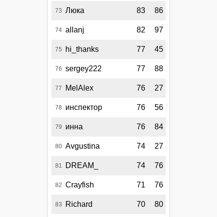
Люка
83
86
73
allanj
82
97
74
hi_thanks
77
45
75
sergey222
77
88
76
MelAlex
76
27
77
инспектор
76
56
78
инна
76
84
79
Avgustina
74
27
80
DREAM_
74
76
81
Crayfish
71
76
82
Richard
70
80
83