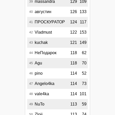
massandra
129
109
39
августин
126
133
40
ПРОСКУРАТОР
124
117
41
Vladmust
122
153
42
kuchak
121
149
43
НеПодарок
118
62
44
Agu
118
70
45
pino
114
52
46
Angelo4ka
114
73
47
vale4ka
114
101
48
NuTo
113
59
49
Zloii
113
74
50