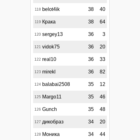
belot4ik
38
40
118
Крака
38
64
119
sergey13
36
3
120
vidok75
36
20
121
real10
36
33
122
mirekl
36
82
123
balabai2508
35
12
124
Margo11
35
46
125
Gunch
35
48
126
дикобраз
34
20
127
Моника
34
44
128