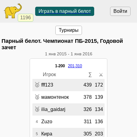
Играть в парный белот
Войти
1196
Турниры
Парный белот. Чемпионат ПБ-2015, Годовой
зачет
1 янв 2015
-
1 янв 2016
1-200
201-310
Игрок
∑
⚔
🥇
fff123
439
172
🥈
мамонтенок
378
139
🥉
ilia_gaidarj
326
134
Zuzo
311
136
4
Кира
305
203
5