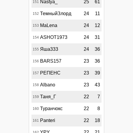
Nastya_
25
61
151
ТемныйЗлорд
24
11
152
MaLena
24
12
153
ASHOT1973
24
31
154
Яша333
24
36
155
BARS157
23
36
156
РЕПЕНС
23
39
157
Albano
23
43
158
Таня_Г
22
7
159
Туранчокс
22
8
160
Panteri
22
18
161
YPY
22
21
162