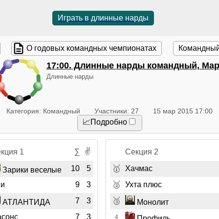
Играть в длинные нарды
О годовых командных чемпионатах
Командный
17:00
. Длинные нарды командный, Мар
Длинные нарды
Категория: Командный
Участники: 27
15 мар 2015 17:00
📈Подробно
✌
кция 1
∑
Секция 2
🥇
10
5
Хачмас
Зарики веселые
🥈
ни
9
3
Ухта плюс
🥉
7
3
АТЛАНТИДА
Монолит
сонс
7
3
4
Профиль