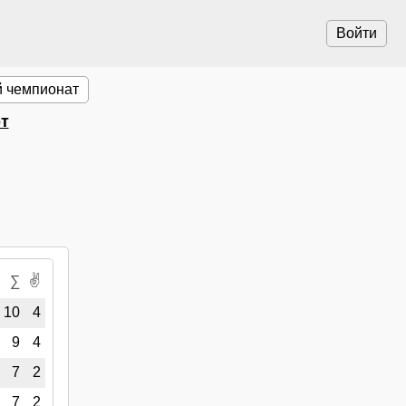
Войти
 чемпионат
т
✌
∑
10
4
9
4
7
2
7
2