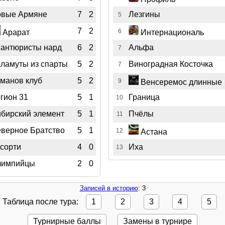
вые Армяне
7
2
Лезгины
5
7
2
6
Арарат
Интернациональ
антюристы нард
6
2
Альфа
7
ламуты из спарты
5
2
Виноградная Косточка
7
манов клуб
5
2
9
Венсеремос длинные
гион 31
5
1
Граница
10
бирский элемент
5
1
Пчёлы
11
верное Братство
5
1
12
Астана
сорти
4
0
Иха
13
лимпийцы
2
0
Записей в историю
: 3
Таблица после тура:
1
2
3
4
5
Турнирные баллы
Замены в турнире