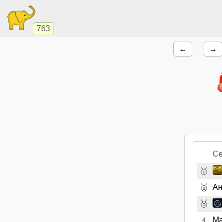
763
←
→
Се
🥇
🥈
А
🥉
Ма
4