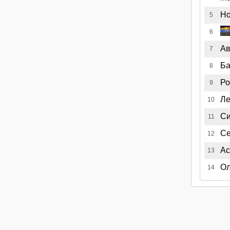
Но
5
6
Ав
7
Ба
8
Ро
9
Ле
10
Си
11
Се
12
Ас
13
О
14