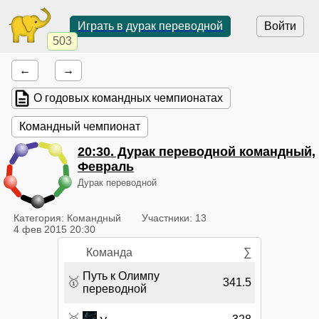
Играть в дурак переводной
Войти
503
←
→
О годовых командных чемпионатах
Командный чемпионат
20:30
. Дурак переводной командный,
Февраль
Дурак переводной
Категория: Командный
Участники: 13
4 фев 2015 20:30
Команда
∑
Путь к Олимпу
🥇
341.5
переводной
🥈