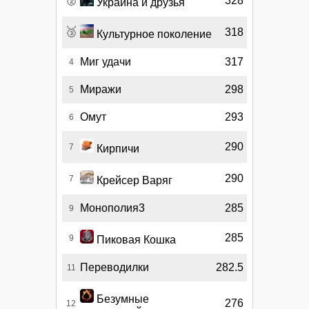
328
Украина и друзья
🥉
318
Культурное поколение
Миг удачи
317
4
Миражи
298
5
Омут
293
6
290
7
Кирпичи
290
7
Крейсер Варяг
Монополия3
285
9
285
9
Пиковая Кошка
Переводилки
282.5
11
Безумные
276
12