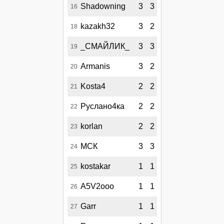
Shadowning
3
3
16
kazakh32
3
2
18
_СМАЙЛИК_
3
3
19
Armanis
3
2
20
Kosta4
2
2
21
Руслано4ка
2
2
22
korlan
2
2
23
МСК
3
3
24
kostakar
1
1
25
A5V2ooo
1
1
26
Garr
1
1
27