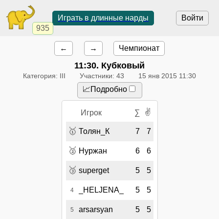
Играть в длинные нарды
Войти
935
←
→
Чемпионат
11:30
. Кубковый
Категория: III
Участники: 43
15 янв 2015 11:30
📈Подробно
✌
Игрок
∑
🥇
Толян_К
7
7
🥈
Нуржан
6
6
🥉
superget
5
5
_HELJENA_
5
5
4
arsarsyan
5
5
5