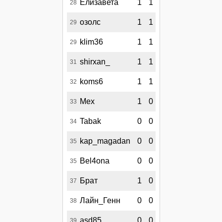
Елизавета
1
1
28
озолс
1
1
29
klim36
1
1
29
shirxan_
1
1
31
koms6
1
1
32
Мех
1
0
33
Tabak
0
0
34
kap_magadan
0
0
35
Bel4ona
0
0
35
Брат
1
0
37
Лайн_Генн
0
0
38
asd85
0
0
39