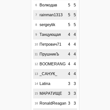
Волкодав
5
5
6
rainman1313
5
5
7
sergeytik
5
5
8
Танцующая
4
4
9
Петрович71
4
4
10
ПрушникЪ
4
4
11
BOOMERANG
4
4
12
_САНУК_
4
4
13
Latina
3
3
14
МАРАТИЩЕ
3
3
15
RonaldReagan
3
3
16