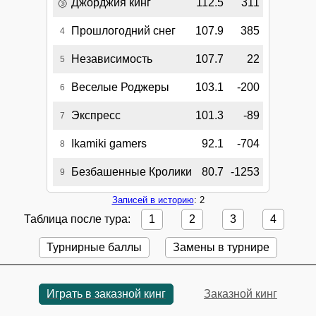
🥉
Джорджия кинг
112.5
311
Прошлогодний снег
107.9
385
4
Независимость
107.7
22
5
Веселые Роджеры
103.1
-200
6
Экспресс
101.3
-89
7
Ikamiki gamers
92.1
-704
8
Безбашенные Кролики
80.7
-1253
9
Записей в историю
: 2
Таблица после тура:
1
2
3
4
Турнирные баллы
Замены в турнире
Играть в заказной кинг
Заказной кинг