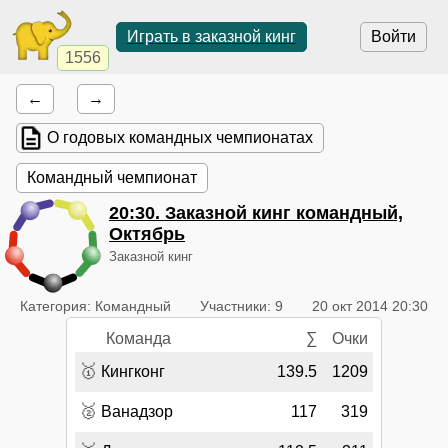
Играть в заказной кинг
Войти
1556
←
→
О годовых командных чемпионатах
Командный чемпионат
20:30
. Заказной кинг командный,
Октябрь
Заказной кинг
Категория: Командный
Участники: 9
20 окт 2014 20:30
Команда
∑
Очки
🥇
Кингконг
139.5
1209
🥈
Ванадзор
117
319