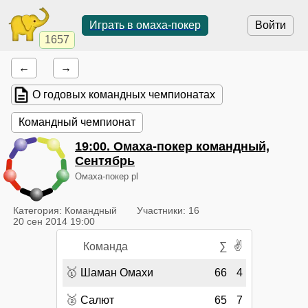
Играть в омаха-покер
Войти
1657
←
→
О годовых командных чемпионатах
Командный чемпионат
19:00
. Омаха-покер командный,
Сентябрь
Омаха-покер pl
Категория: Командный
Участники: 16
20 сен 2014 19:00
✌
Команда
∑
🥇
Шаман Омахи
66
4
🥈
Салют
65
7