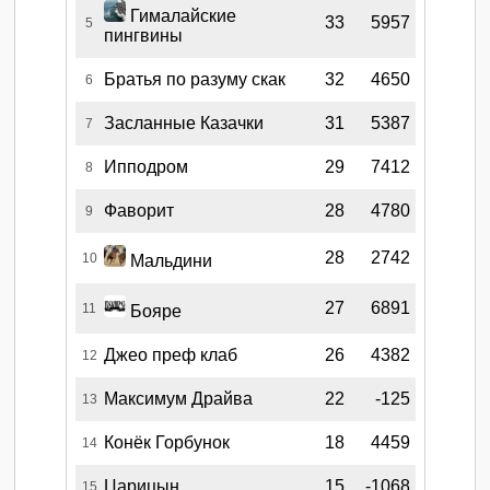
Гималайские
33
5957
5
пингвины
Братья по разуму скак
32
4650
6
Засланные Казачки
31
5387
7
Ипподром
29
7412
8
Фаворит
28
4780
9
28
2742
10
Мальдини
27
6891
11
Бояре
Джео преф клаб
26
4382
12
Максимум Драйва
22
-125
13
Конёк Горбунок
18
4459
14
Царицын
15
-1068
15