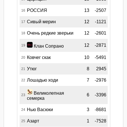
РОССИЯ
13
-2507
16
Сивый мерин
12
-1121
17
Очень редкие зверьки
12
-2601
18
12
-2871
19
Клан Сопрано
Ковчег скак
10
-5491
20
Утюг
8
2945
21
Лошадью ходи
7
-2976
22
Великолепная
6
-3396
23
семерка
Нью Васюки
3
-8681
24
Азарт
1
-7528
25