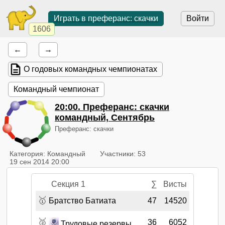
Играть в преферанс: скачки
Войти
1606
←
→
О годовых командных чемпионатах
Командный чемпионат
20:00
. Преферанс: скачки
командный, Сентябрь
Преферанс: скачки
Категория: Командный
Участники: 53
19 сен 2014 20:00
Секция 1
∑
Висты
🥇
Братство Батиата
47
14520
🥈
36
6052
Трудовые резервы