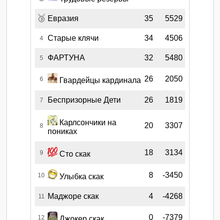
🥉
Евразия
35
5529
Старые клячи
34
4506
4
ФАРТУНА
32
5480
5
26
2050
6
Гвардейцы кардинала
Беспризорные Дети
26
1819
7
Карлсончики на
20
3307
8
пониках
18
3134
9
Сто скак
8
-3450
10
Улыбка скак
Маджоре скак
4
-4268
11
0
-7379
12
Джокер скак