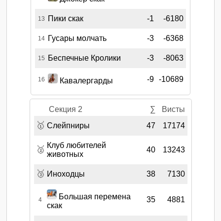
Пики скак
-1
-6180
13
Гусары молчать
-3
-6368
14
Беспечные Кролики
-3
-8063
15
-9
-10689
16
Кавалергарды
Секция 2
∑
Висты
🥇
Слейпниры
47
17174
Клуб любителей
🥈
40
13243
животных
🥉
Иноходцы
38
7130
Большая перемена
35
4881
4
скак