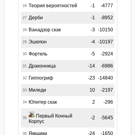
Теория вероятностей
-1
-4777
26
Дерби
-1
-8952
27
Ванадзор скак
-3
-10150
28
Эшелон
-4
-10197
29
Фортель
-5
-2924
30
Драконница
-14
-6986
31
Гиппогриф
-23
-14840
32
Миледи
10
-2197
33
Юпитер скак
2
-296
34
Первый Конный
-2
-5645
35
Корпус
Ямщики
-24
-1650
36