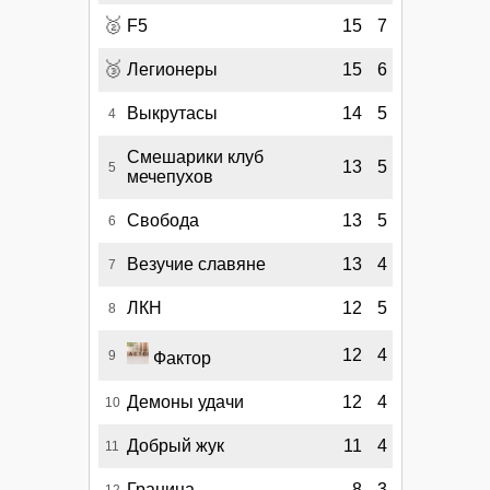
🥈
F5
15
7
🥉
Легионеры
15
6
Выкрутасы
14
5
4
Смешарики клуб
13
5
5
мечепухов
Свобода
13
5
6
Везучие славяне
13
4
7
ЛКН
12
5
8
12
4
9
Фактор
Демоны удачи
12
4
10
Добрый жук
11
4
11
Граница
8
3
12