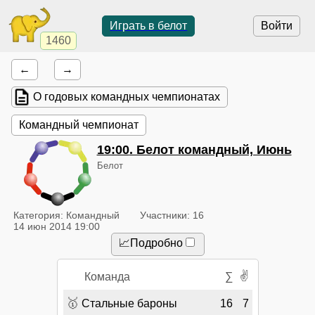
Играть в белот
Войти
1460
←
→
О годовых командных чемпионатах
Командный чемпионат
19:00
. Белот командный, Июнь
Белот
Категория: Командный
Участники: 16
14 июн 2014 19:00
📈Подробно
✌
Команда
∑
🥇
Стальные бароны
16
7