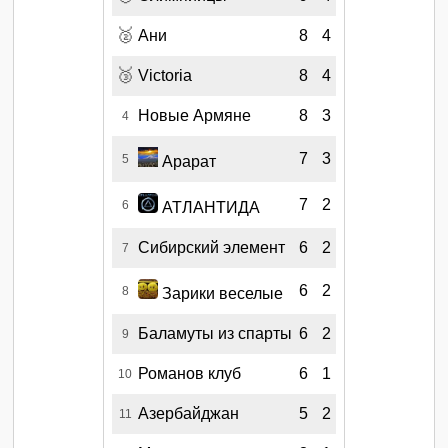
🥈
Ани
8
4
🥉
Victoria
8
4
Новые Армяне
8
3
4
7
3
5
Арарат
7
2
6
АТЛАНТИДА
Сибирский элемент
6
2
7
6
2
8
Зарики веселые
Баламуты из спарты
6
2
9
Романов клуб
6
1
10
Азербайджан
5
2
11