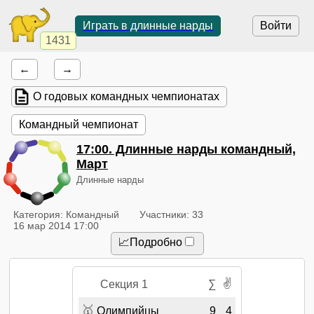
Играть в длинные нарды
Войти
1431
←
→
О годовых командных чемпионатах
Командный чемпионат
17:00
. Длинные нарды командный,
Март
Длинные нарды
Категория: Командный
Участники: 33
16 мар 2014 17:00
📈Подробно
✌
Секция 1
∑
🥇
Олимпийцы
9
4