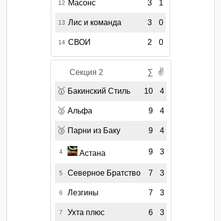
Масонс
3
1
12
Лис и команда
3
0
13
СВОИ
2
0
14
✌
Секция 2
∑
🥇
Бакинский Стиль
10
4
🥈
Альфа
9
4
🥉
Парни из Баку
9
4
9
3
4
Астана
Северное Братство
7
3
5
Лезгины
7
3
6
Ухта плюс
6
3
7