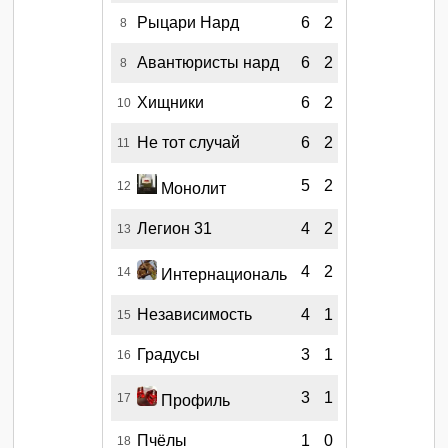
Рыцари Нард
6
2
8
Авантюристы нард
6
2
8
Хищники
6
2
10
Не тот случай
6
2
11
5
2
12
Монолит
Легион 31
4
2
13
4
2
14
Интернациональ
Независимость
4
1
15
Градусы
3
1
16
3
1
17
Профиль
Пчёлы
1
0
18