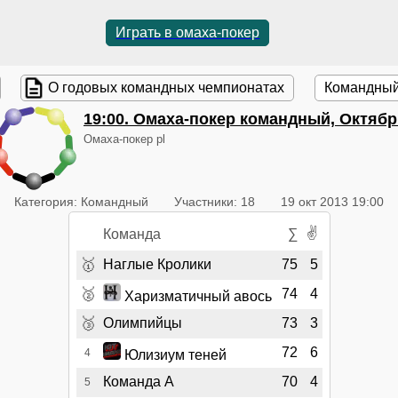
Играть в омаха-покер
О годовых командных чемпионатах
Командный
19:00
. Омаха-покер командный, Октяб
Омаха-покер pl
Категория: Командный
Участники: 18
19 окт 2013 19:00
✌
Команда
∑
🥇
Наглые Кролики
75
5
🥈
74
4
Харизматичный авось
🥉
Олимпийцы
73
3
72
6
4
Юлизиум теней
Команда А
70
4
5