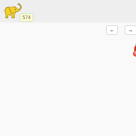
574
←
→