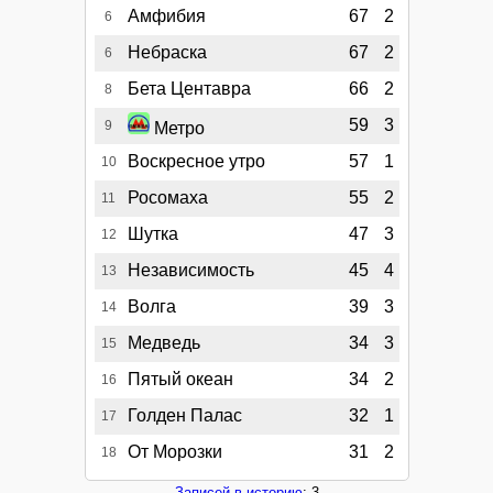
Амфибия
67
2
6
Небраска
67
2
6
Бета Центавра
66
2
8
59
3
9
Метро
Воскресное утро
57
1
10
Росомаха
55
2
11
Шутка
47
3
12
Независимость
45
4
13
Волга
39
3
14
Медведь
34
3
15
Пятый океан
34
2
16
Голден Палас
32
1
17
От Морозки
31
2
18
Записей в историю
: 3