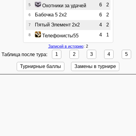
6
2
5
Охотники за удачей
Бабочка 5 2х2
6
2
6
Пятый Элемент 2х2
4
2
7
4
1
8
Телефонисты55
Записей в историю
: 2
Таблица после тура:
1
2
3
4
5
Турнирные баллы
Замены в турнире