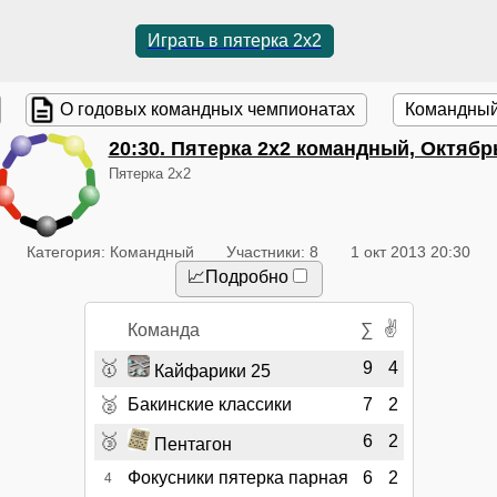
Играть в пятерка 2x2
О годовых командных чемпионатах
Командный
20:30
. Пятерка 2x2 командный, Октябр
Пятерка 2x2
Категория: Командный
Участники: 8
1 окт 2013 20:30
📈Подробно
✌
Команда
∑
🥇
9
4
Кайфарики 25
🥈
Бакинские классики
7
2
🥉
6
2
Пентагон
Фокусники пятерка парная
6
2
4