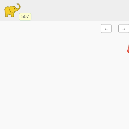
507
←
→