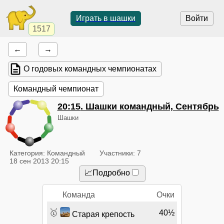
Играть в шашки
Войти
1517
←
→
О годовых командных чемпионатах
Командный чемпионат
20:15
. Шашки командный, Сентябрь
Шашки
Категория: Командный
Участники: 7
18 сен 2013 20:15
📈Подробно
Команда
Очки
🥇
40½
Старая крепость