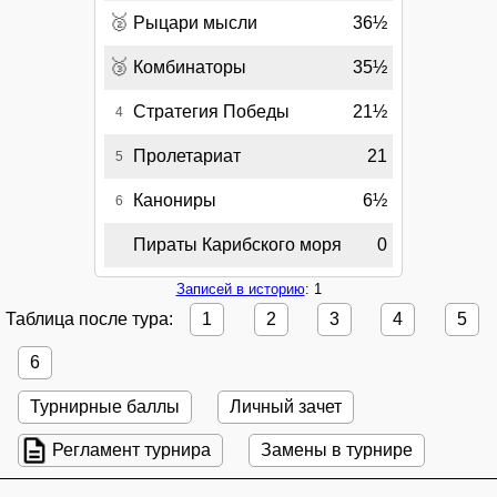
🥈
Рыцари мысли
36½
🥉
Комбинаторы
35½
Стратегия Победы
21½
4
Пролетариат
21
5
Канониры
6½
6
Пираты Карибского моря
0
Записей в историю
: 1
Таблица после тура:
1
2
3
4
5
6
Турнирные баллы
Личный зачет
Регламент турнира
Замены в турнире