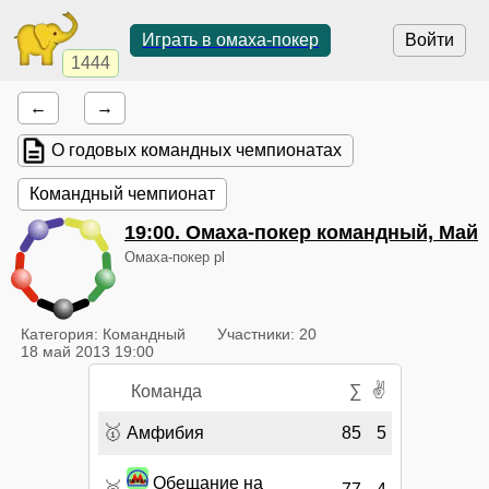
Играть в омаха-покер
Войти
1444
←
→
О годовых командных чемпионатах
Командный чемпионат
19:00
. Омаха-покер командный, Май
Омаха-покер pl
Категория: Командный
Участники: 20
18 май 2013 19:00
✌
Команда
∑
🥇
Амфибия
85
5
Обещание на
🥈