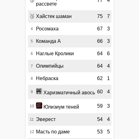
77
4
рассвете
🥉
Хайстек шаман
75
7
Росомаха
67
3
4
Команда А
66
3
5
Наглые Кролики
64
6
6
Олимпийцы
64
4
7
Небраска
62
1
8
60
4
9
Харизматичный авось
59
3
10
Юлизиум теней
Эверест
54
4
11
Масть по даме
53
5
12