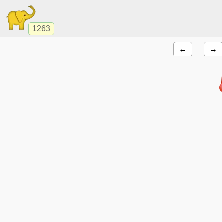
1263
←
→