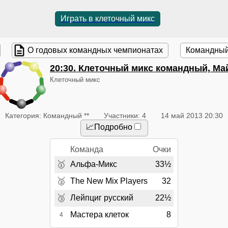
Играть в клеточный микс
О годовых командных чемпионатах
Командный
20:30
. Клеточный микс командный, Ма
Клеточный микс
Категория: Командный **
Участники: 4
14 май 2013 20:30
📈Подробно
Команда
Очки
🥇
Альфа-Микс
33½
🥈
The New Mix Players
32
🥉
Лейпциг русский
22½
Мастера клеток
8
4