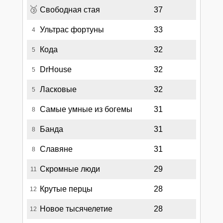
🥉
Свободная стая
37
Ультрас фортуны
33
4
Кода
32
5
DrHouse
32
5
Ласковые
32
5
Самые умные из богемы
31
8
Банда
31
8
Славяне
31
8
Скромные люди
29
11
Крутые перцы
28
12
Новое тысячелетие
28
12