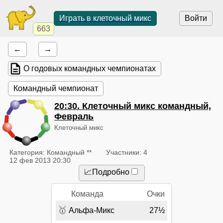
Играть в клеточный микс
Войти
663
←
→
О годовых командных чемпионатах
Командный чемпионат
20:30
. Клеточный микс командный,
Февраль
Клеточный микс
Категория: Командный **
Участники: 4
12 фев 2013 20:30
📈Подробно
Команда
Очки
🥇
Альфа-Микс
27½