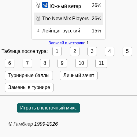
🥈
26½
Южный ветер
🥉
The New Mix Players
26½
Лейпциг русский
15½
4
Записей в историю
: 1
Таблица после тура:
1
2
3
4
5
6
7
8
9
10
11
Турнирные баллы
Личный зачет
Замены в турнире
Играть в клеточный микс
©
Гамблер
1999-2026