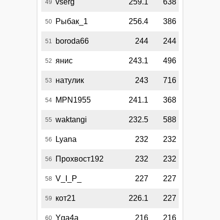
vserg
259.1
638
49
Рыбак_1
256.4
386
50
boroda66
244
244
51
янис
243.1
496
52
натулик
243
716
53
MPN1955
241.1
368
54
waktangi
232.5
588
55
Lyana
232
232
56
Прохвост192
232
232
56
V_I_P_
227
227
58
кот21
226.1
227
59
Yga4a
216
216
60