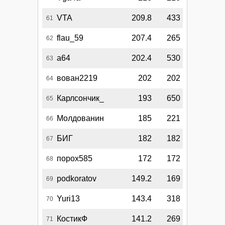
VTA
209.8
433
61
flau_59
207.4
265
62
а64
202.4
530
63
вован2219
202
202
64
Карлсончик_
193
650
65
Молдованин
185
221
66
БИГ
182
182
67
порох585
172
172
68
podkoratov
149.2
169
69
Yuri13
143.4
318
70
КостикФ
141.2
269
71