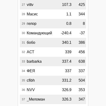
vittv
107.3
425
27
Масис
1.1
344
28
гелор
0.8
8
29
Командующий
-240.4
-37
30
бобо
340.1
386
31
АСТ
339
456
32
barbarka
337.4
638
33
ФЕЯ
337
337
34
cfibh
331.2
504
35
NVV
326.9
353
36
_Меломан
326.3
347
37