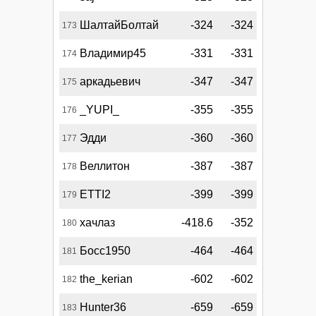
ШалтайБолтай
-324
-324
173
Владимир45
-331
-331
174
аркадьевич
-347
-347
175
_YUPI_
-355
-355
176
Эдди
-360
-360
177
Веллитон
-387
-387
178
ETTI2
-399
-399
179
хачлаз
-418.6
-352
180
Босс1950
-464
-464
181
the_kerian
-602
-602
182
Hunter36
-659
-659
183