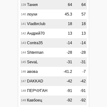
Тания
64
64
139
лоухи
45.3
57
140
Vladbrclub
18
18
141
Андрей70
13
13
142
Contra35
-14
-14
143
Shterman
-28
-28
144
SevaL
-31
-31
145
авова
-41.2
-7
146
DAKKAD
-42
-42
147
ПЕРЧУГАН
-91
-91
148
Кавбоец
-92
-92
149