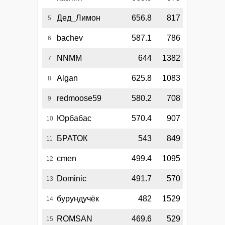
Дед_Лимон
656.8
817
5
bachev
587.1
786
6
NNMM
644
1382
7
Algan
625.8
1083
8
redmoose59
580.2
708
9
Юрбабас
570.4
907
10
БРАТОК
543
849
11
cmen
499.4
1095
12
Dominic
491.7
570
13
бурундучёк
482
1529
14
ROMSAN
469.6
529
15