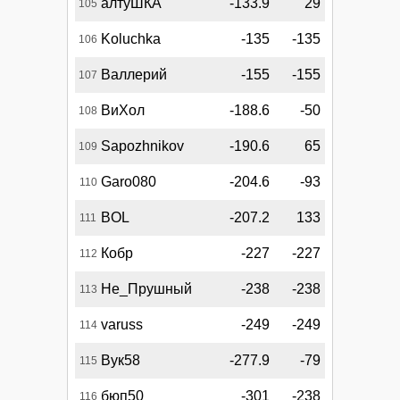
алтуШКА
-133.9
29
105
Koluchka
-135
-135
106
Валлерий
-155
-155
107
ВиХол
-188.6
-50
108
Sapozhnikov
-190.6
65
109
Garo080
-204.6
-93
110
BOL
-207.2
133
111
Кобр
-227
-227
112
Не_Прушный
-238
-238
113
varuss
-249
-249
114
Вук58
-277.9
-79
115
бюп50
-301
-238
116