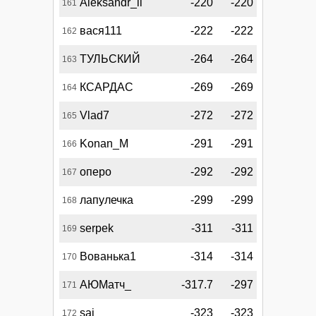
Aleksandr_ll
-220
-220
161
вася111
-222
-222
162
ТУЛЬСКИЙ
-264
-264
163
КСАРДАС
-269
-269
164
Vlad7
-272
-272
165
Konan_M
-291
-291
166
оперо
-292
-292
167
лапулечка
-299
-299
168
serpek
-311
-311
169
Вованька1
-314
-314
170
АЮМатч_
-317.7
-297
171
saj
-323
-323
172