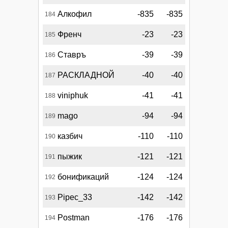
Алкофил
-835
-835
184
Френч
-23
-23
185
Ставръ
-39
-39
186
РАСКЛАДНОЙ
-40
-40
187
viniphuk
-41
-41
188
mago
-94
-94
189
казбич
-110
-110
190
пыжик
-121
-121
191
бонификаций
-124
-124
192
Pipec_33
-142
-142
193
Postman
-176
-176
194