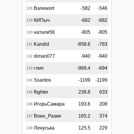
Banewort
-582
-546
128
КИПыч
-682
-682
129
натали56
-805
-805
130
Kandid
-858.6
-783
131
diman077
-940
-940
132
глип
-969.4
-694
133
Ssantos
-1199
-1199
134
flighter
238.8
633
135
ИгорьСамара
193.6
208
136
Воин_Разии
165.2
374
137
Ленуська
125.5
229
138