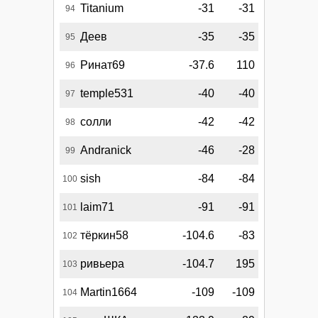
Titanium
-31
-31
94
Деев
-35
-35
95
Ринат69
-37.6
110
96
temple531
-40
-40
97
солли
-42
-42
98
Andranick
-46
-28
99
sish
-84
-84
100
laim71
-91
-91
101
тёркин58
-104.6
-83
102
ривьера
-104.7
195
103
Martin1664
-109
-109
104