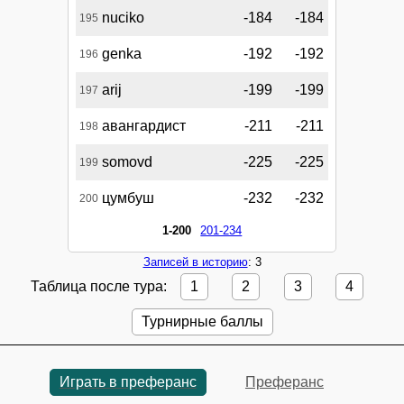
nuciko
-184
-184
195
genka
-192
-192
196
arij
-199
-199
197
авангардист
-211
-211
198
somovd
-225
-225
199
цумбуш
-232
-232
200
1-200
201-234
Записей в историю
: 3
Таблица после тура:
1
2
3
4
Турнирные баллы
Играть в преферанс
Преферанс