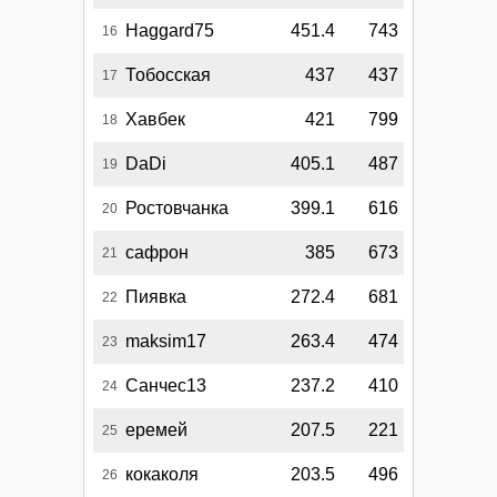
Haggard75
451.4
743
16
Тобосская
437
437
17
Хавбек
421
799
18
DaDi
405.1
487
19
Ростовчанка
399.1
616
20
сафрон
385
673
21
Пиявка
272.4
681
22
maksim17
263.4
474
23
Санчес13
237.2
410
24
еремей
207.5
221
25
кокаколя
203.5
496
26