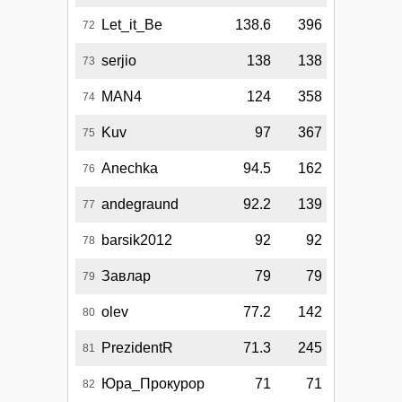
Let_it_Be
138.6
396
72
serjio
138
138
73
MAN4
124
358
74
Kuv
97
367
75
Anechka
94.5
162
76
andegraund
92.2
139
77
barsik2012
92
92
78
Завлар
79
79
79
olev
77.2
142
80
PrezidentR
71.3
245
81
Юра_Прокурор
71
71
82