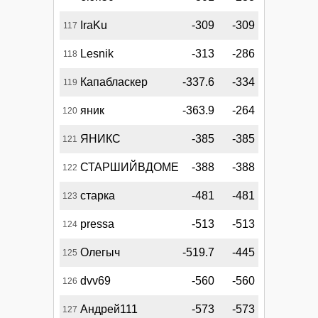
IraKu
-309
-309
117
Lesnik
-313
-286
118
Капабласкер
-337.6
-334
119
яник
-363.9
-264
120
ЯНИКС
-385
-385
121
СТАРШИЙВДОМЕ
-388
-388
122
старка
-481
-481
123
pressa
-513
-513
124
Олегыч
-519.7
-445
125
dvv69
-560
-560
126
Андрей111
-573
-573
127