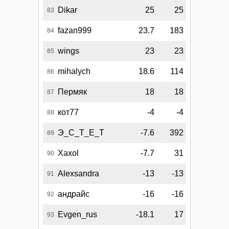
Dikar
25
25
83
fazan999
23.7
183
84
wings
23
23
85
mihalych
18.6
114
86
Пермяк
18
18
87
кот77
-4
-4
88
Э_С_Т_Е_Т
-7.6
392
89
Xaxol
-7.7
31
90
Alexsandra
-13
-13
91
андрайс
-16
-16
92
Evgen_rus
-18.1
17
93