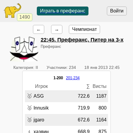
Играть в преферанс
Войти
1490
←
→
Чемпионат
22:45
. Преферанс, Питер на 3-х
Преферанс
Категория: II
Участники: 234
18 янв 2013 22:45
1-200
201-234
Игрок
∑
Висты
🥇
ASG
722.6
1187
🥈
Innusik
719.9
800
🥉
jgaro
672.6
1164
хазяин
668.9
875
4