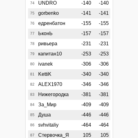
UNDRO
-140
-140
74
gorbenko
-141
-141
75
едренбатон
-155
-155
76
ЬконЬ
-157
-157
77
ривьера
-231
-231
78
капитан10
-253
-253
79
ivanek
-306
-306
80
KettiK
-340
-340
81
ALEX1970
-346
-346
82
Нижегородка
-381
-381
83
За_Мир
-409
-409
84
Душа
-446
-446
85
svhvitaliy
-464
-464
86
Стервочка_Я
105
105
87