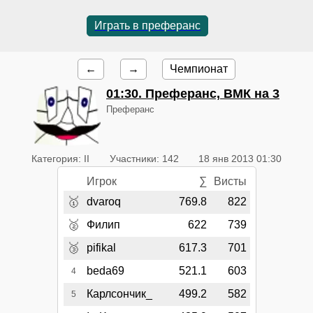
Играть в преферанс
←
→
Чемпионат
01:30
. Преферанс, ВМК на 3
Преферанс
Категория: II
Участники: 142
18 янв 2013 01:30
Игрок
∑
Висты
🥇
dvaroq
769.8
822
🥈
Филип
622
739
🥉
pifikal
617.3
701
beda69
521.1
603
4
Карлсончик_
499.2
582
5