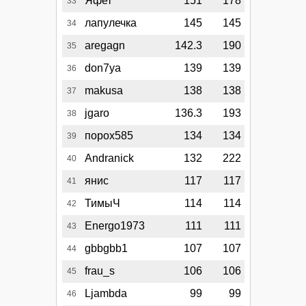
Яфет
151
178
33
лапулечка
145
145
34
aregagn
142.3
190
35
don7ya
139
139
36
makusa
138
138
37
jgaro
136.3
193
38
порох585
134
134
39
Andranick
132
222
40
янис
117
117
41
ТимыЧ
114
114
42
Energo1973
111
111
43
gbbgbb1
107
107
44
frau_s
106
106
45
Ljambda
99
99
46