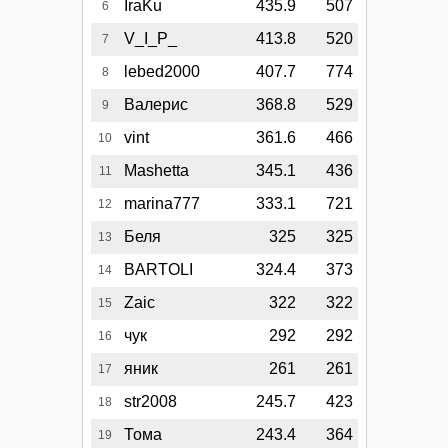
IraKu
435.9
507
6
V_I_P_
413.8
520
7
lebed2000
407.7
774
8
Валерис
368.8
529
9
vint
361.6
466
10
Mashetta
345.1
436
11
marina777
333.1
721
12
Беля
325
325
13
BARTOLI
324.4
373
14
Zaic
322
322
15
чук
292
292
16
яник
261
261
17
str2008
245.7
423
18
Тома
243.4
364
19