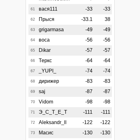
вася111
-33
-33
61
Прыся
-33.1
38
62
grigarmasa
-49
-49
63
воса
-56
-56
64
Dikar
-57
-57
65
Теркс
-64
-64
66
_YUPI_
-74
-74
67
дирижер
-83
-83
68
saj
-87
-87
69
Vidom
-98
-98
70
Э_С_Т_Е_Т
-111
-111
71
Aleksandr_ll
-122
-122
72
Масис
-130
-130
73