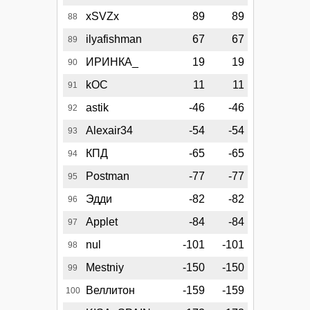
xSVZx
89
89
88
ilyafishman
67
67
89
ИРИНКА_
19
19
90
kOC
11
11
91
astik
-46
-46
92
Alexair34
-54
-54
93
КПД
-65
-65
94
Postman
-77
-77
95
Эдди
-82
-82
96
Applet
-84
-84
97
nul
-101
-101
98
Mestniy
-150
-150
99
Веллитон
-159
-159
100