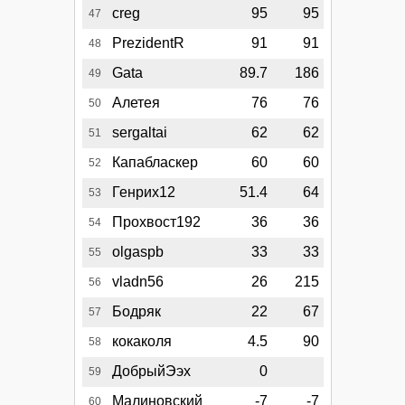
creg
95
95
47
PrezidentR
91
91
48
Gata
89.7
186
49
Алетея
76
76
50
sergaltai
62
62
51
Капабласкер
60
60
52
Генрих12
51.4
64
53
Прохвост192
36
36
54
olgaspb
33
33
55
vladn56
26
215
56
Бодряк
22
67
57
кокаколя
4.5
90
58
ДобрыйЭэх
0
59
Малиновский
-7
-7
60