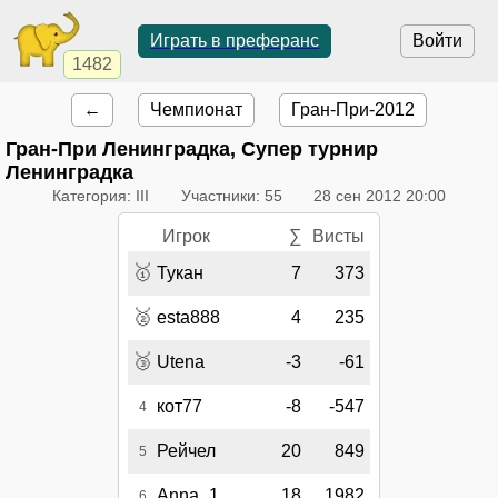
Играть в преферанс
Войти
1482
←
Чемпионат
Гран-При-2012
Гран-При Ленинградка, Супер турнир
Ленинградка
Категория: III
Участники: 55
28 сен 2012 20:00
Игрок
∑
Висты
🥇
Тукан
7
373
🥈
esta888
4
235
🥉
Utena
-3
-61
кот77
-8
-547
4
Рейчел
20
849
5
Anna_1
18
1982
6