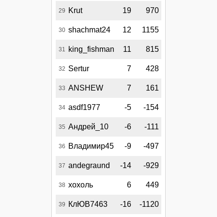
Krut
19
970
29
shachmat24
12
1155
30
king_fishman
11
815
31
Sertur
7
428
32
ANSHEW
7
161
33
asdf1977
-5
-154
34
Андрей_10
-6
-111
35
Владимир45
-9
-497
36
andegraund
-14
-929
37
хохоль
6
449
38
КлЮВ7463
-16
-1120
39