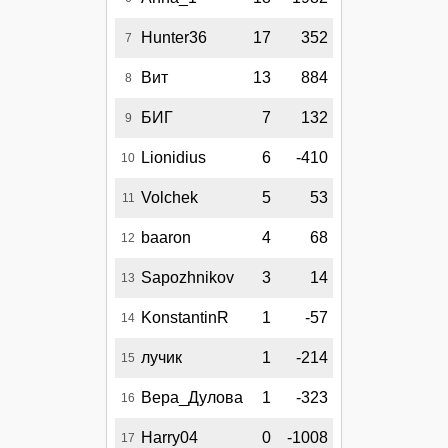
Hunter36
17
352
7
Вит
13
884
8
БИГ
7
132
9
Lionidius
6
-410
10
Volchek
5
53
11
baaron
4
68
12
Sapozhnikov
3
14
13
KonstantinR
1
-57
14
лучик
1
-214
15
Вера_Дулова
1
-323
16
Harry04
0
-1008
17