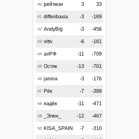
рейтмэн
3
33
40
diffenbaxia
-3
-169
41
AndyBig
-3
-456
42
vittv
-6
-161
43
алРФ
-11
-709
44
Остяк
-13
-701
45
janina
-3
-176
46
Рёк
-7
-388
47
надёк
-11
-471
48
_Элен_
-12
-467
49
KISA_SPAIN
-7
-310
50