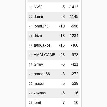
NVV
-5
-1413
18
damir
-8
-1145
19
jonni173
-10
-596
20
drizo
-13
-1234
21
длобанов
-16
-460
22
AMALGAME
-23
-973
23
Grrey
-6
-421
24
boroda66
-8
-272
25
maxsi
-5
-539
26
хачлаз
-6
16
27
ferrit
-7
-10
28