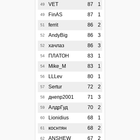
VET
87
1
49
FinAS
87
1
49
ferrit
86
2
51
AndyBig
86
3
52
хачлаз
86
3
52
ПЛАТОН
83
1
54
Mike_M
83
1
54
LLLev
80
1
56
Sertur
72
2
57
днепр2001
71
3
58
АлдрГуд
70
2
59
Lionidius
68
1
60
коснтян
68
2
61
ANSHEW
67
2
62