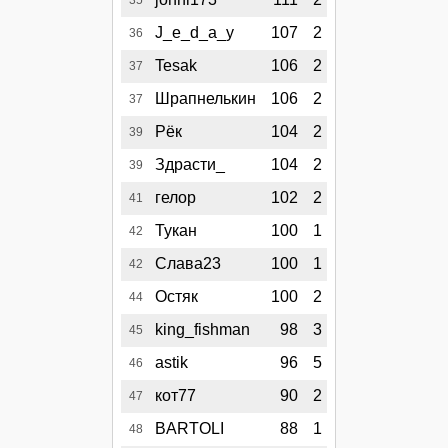
35
J_e_d_a_y
107
2
36
Tesak
106
2
37
Шрапнелькин
106
2
37
Рёк
104
2
39
Здрасти_
104
2
39
гелор
102
2
41
Тукан
100
1
42
Слава23
100
1
42
Остяк
100
2
44
king_fishman
98
3
45
astik
96
5
46
кот77
90
2
47
BARTOLI
88
1
48