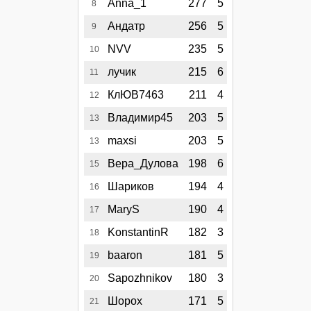
Anna_1
277
5
8
Андатр
256
5
9
NVV
235
5
10
лучик
215
6
11
КлЮВ7463
211
4
12
Владимир45
203
5
13
maxsi
203
5
13
Вера_Дулова
198
6
15
Шариков
194
4
16
MaryS
190
4
17
KonstantinR
182
3
18
baaron
181
5
19
Sapozhnikov
180
3
20
Шорох
171
5
21