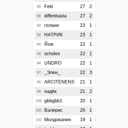
Fekl
27
2
90
diffenbaxia
27
2
90
голани
23
1
92
НАТРИК
23
1
92
Йож
22
1
94
scholes
22
1
94
UNDRO
22
1
94
_Элен_
22
3
97
ARCITENENS
21
1
98
надёк
21
2
99
gbbgbb1
20
1
100
Валерис
20
1
100
Молдованин
19
1
102