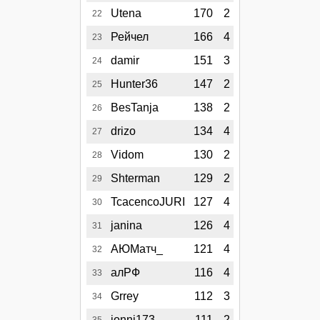
Utena
170
2
22
Рейчел
166
4
23
damir
151
3
24
Hunter36
147
2
25
BesTanja
138
2
26
drizo
134
4
27
Vidom
130
2
28
Shterman
129
2
29
TcacencoJURI
127
4
30
janina
126
4
31
АЮМатч_
121
4
32
алРФ
116
4
33
Grrey
112
3
34
jonni173
111
2