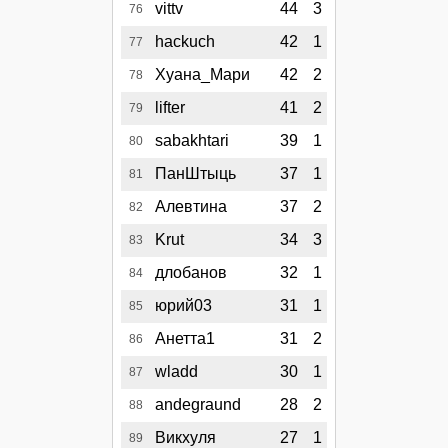
vittv
44
3
76
hackuch
42
1
77
Хуана_Мари
42
2
78
lifter
41
2
79
sabakhtari
39
1
80
ПанШтыць
37
1
81
Алевтина
37
2
82
Krut
34
3
83
длобанов
32
1
84
юрий03
31
1
85
Анетта1
31
2
86
wladd
30
1
87
andegraund
28
2
88
Викхуля
27
1
89