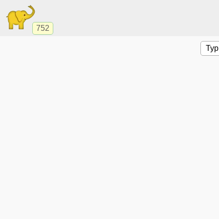
752
Ту