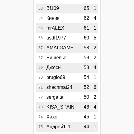
Bf109
65
1
63
Киник
62
4
64
mrALEX
61
1
65
asdf1977
60
5
66
AMALGAME
58
2
67
Ришелье
58
2
67
Джеси
58
4
69
pruglo69
54
1
70
shachmat24
52
6
71
sergaltai
50
2
72
KISA_SPAIN
46
4
73
Xaxol
45
1
74
Андрей111
44
1
75