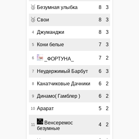
🥈
Безумная улыбка
8
3
🥉
Свои
8
3
Джуманджи
8
3
4
Кони белые
7
3
5
7
2
6
_ФОРТУНА_
Неудержимый Барбут
6
3
7
Канатчиковые Дачники
6
2
8
Динамо( Гамблер )
6
2
9
Арарат
5
2
10
Венсеремос
4
2
11
безумные