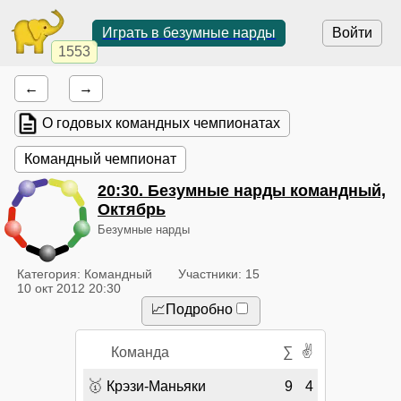
Играть в безумные нарды
Войти
1553
←
→
О годовых командных чемпионатах
Командный чемпионат
20:30
. Безумные нарды командный,
Октябрь
Безумные нарды
Категория: Командный
Участники: 15
10 окт 2012 20:30
📈Подробно
✌
Команда
∑
🥇
Крэзи-Маньяки
9
4