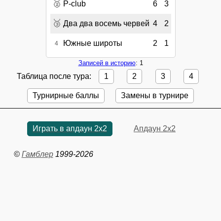
🥈
P-club
6
3
🥉
Два два восемь червей
4
2
Южные широты
2
1
4
Записей в историю
: 1
Таблица после тура:
1
2
3
4
Турнирные баллы
Замены в турнире
Играть в апдаун 2х2
Апдаун 2х2
©
Гамблер
1999-2026