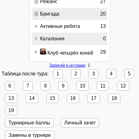
🥈
Режанс
27
🥉
Бригада
20
Активные ребята
13
4
Каталония
0
5
29
6
Клуб четырёх коней
Записей в историю
: 1
Таблица после тура:
1
2
3
4
5
6
7
8
9
10
11
12
13
14
15
16
17
18
19
Турнирные баллы
Личный зачет
Замены в турнире