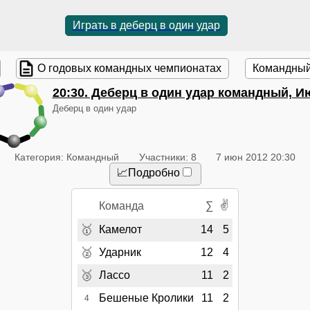
Играть в деберц в один удар
О годовых командных чемпионатах
Командный
20:30
. Деберц в один удар командный, И
Деберц в один удар
Категория: Командный
Участники: 8
7 июн 2012 20:30
📈Подробно
✌
Команда
∑
🥇
Камелот
14
5
🥈
Ударник
12
4
🥉
Лассо
11
2
Бешеные Кролики
11
2
4