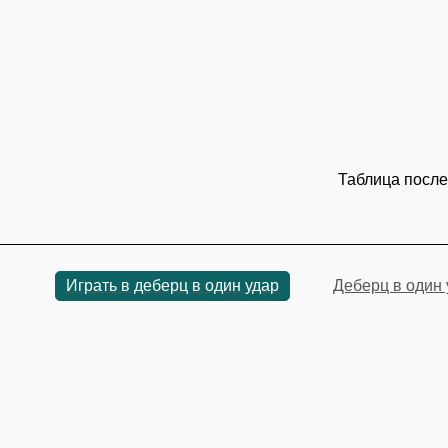
Таблица после
Играть в деберц в один удар
Деберц в один 