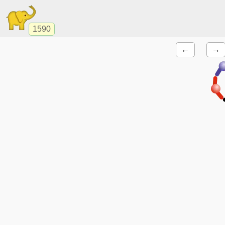
1590
←
→