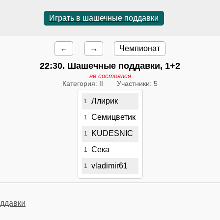
Играть в шашечные поддавки
←
→
Чемпионат
22:30
. Шашечные поддавки, 1+2
не состоялся
Категория: II
Участники: 5
Ллирик
1
Семицветик
1
KUDESNIC
1
Сека
1
vladimir61
1
ддавки