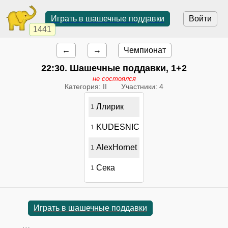
Играть в шашечные поддавки
Войти
1441
←
→
Чемпионат
22:30
. Шашечные поддавки, 1+2
не состоялся
Категория: II
Участники: 4
Ллирик
1
KUDESNIC
1
AlexHornet
1
Сека
1
Играть в шашечные поддавки