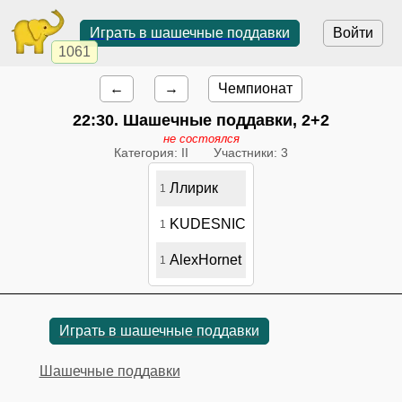
Играть в шашечные поддавки
Войти
1061
←
→
Чемпионат
22:30
. Шашечные поддавки, 2+2
не состоялся
Категория: II
Участники: 3
Ллирик
1
KUDESNIC
1
AlexHornet
1
Играть в шашечные поддавки
Шашечные поддавки