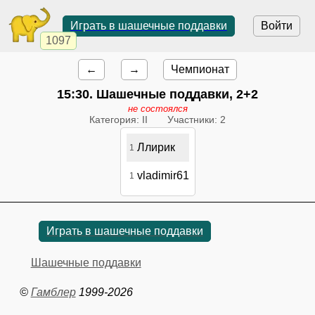
Играть в шашечные поддавки
Войти
1097
←
→
Чемпионат
15:30
. Шашечные поддавки, 2+2
не состоялся
Категория: II
Участники: 2
Ллирик
1
vladimir61
1
Играть в шашечные поддавки
Шашечные поддавки
©
Гамблер
1999-2026