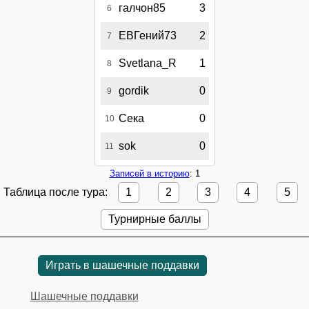
галчон85
3
6
ЕВГений73
2
7
Svetlana_R
1
8
gordik
0
9
Сека
0
10
sok
0
11
Записей в историю
: 1
Таблица после тура:
1
2
3
4
5
Турнирные баллы
Играть в шашечные поддавки
Шашечные поддавки