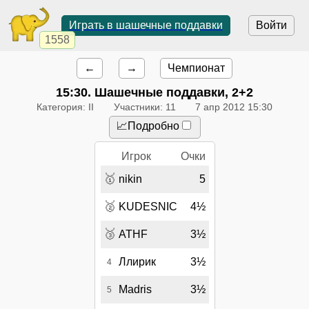
Играть в шашечные поддавки
Войти
1558
←
→
Чемпионат
15:30
. Шашечные поддавки, 2+2
Категория: II
Участники: 11
7 апр 2012 15:30
📈Подробно
Игрок
Очки
🥇
nikin
5
🥈
KUDESNIC
4½
🥉
ATHF
3½
Ллирик
3½
4
Madris
3½
5