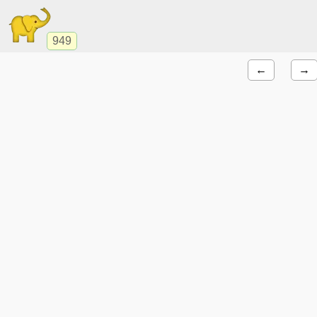
949
←
→