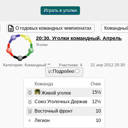
Играть в уголки
О годовых командных чемпионатах
Командный
20:30
. Уголки командный, Апрель
Уголки
Категория: Командный **
Участники: 4
21 апр 2012 20:30
📈Подробно
Команда
Очки
🥇
15½
Живой уголок
🥈
Союз Уголочных Держав
12½
🥉
Восточный фронт
10
Легион
10
4