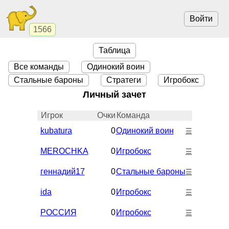
Войти
1566
Таблица
Все команды
Одинокий воин
Стальные бароны
Стратеги
Игробокс
Личный зачет
Игрок
Очки
Команда
kubatura
0
Одинокий воин
☰
MEROCHKA
0
Игробокс
☰
геннадий17
0
Стальные бароны
☰
ida
0
Игробокс
☰
РОССИЯ
0
Игробокс
☰